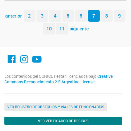
Navegador de artículos
anterior
2
3
4
5
6
7
8
9
10
11
siguiente
facebook imit.conicet
imit.conicet
Youtube
Los contenidos del CONICET están licenciados bajo
Creative
Commons Reconocimiento 2.5 Argentina License
VER REGISTRO DE OBSEQUIOS Y VIAJES DE FUNCIONARIOS
VER VERIFICADOR DE RECIBOS