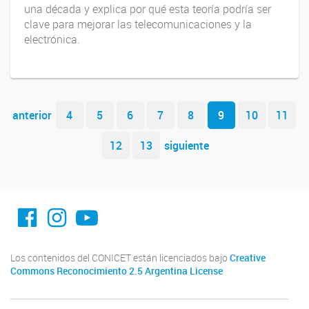
una década y explica por qué esta teoría podría ser
clave para mejorar las telecomunicaciones y la
electrónica.
Navegador de artículos
anterior
4
5
6
7
8
9
10
11
12
13
siguiente
facebook imit.conicet
imit.conicet
Youtube
Los contenidos del CONICET están licenciados bajo
Creative
Commons Reconocimiento 2.5 Argentina License