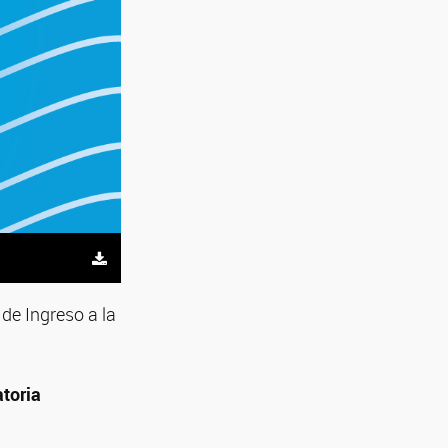
de Ingreso a la
toria