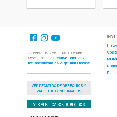
facebook imit.conicet
imit.conicet
Youtube
INST
Histor
Objet
Los contenidos del CONICET están
licenciados bajo
Creative Commons
Misión
Reconocimiento 2.5 Argentina License
Norma
Plan e
Instit
Estad
VER REGISTRO DE OBSEQUIOS Y
VIAJES DE FUNCIONARIOS
Memor
Ubica
VER VERIFICADOR DE RECIBOS
Fotos
Clúste
Caract