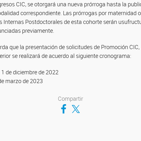
resos CIC, se otorgará una nueva prórroga hasta la publi
odalidad correspondiente. Las prórrogas por maternidad o
 Internas Postdoctorales de esta cohorte serán usufructu
unciadas previamente.
rda que la presentación de solicitudes de Promoción CIC,
rior se realizará de acuerdo al siguiente cronograma:
: 1 de diciembre de 2022
6 de marzo de 2023
Compartir
Compartir en Facebook
Compartir en Twitter