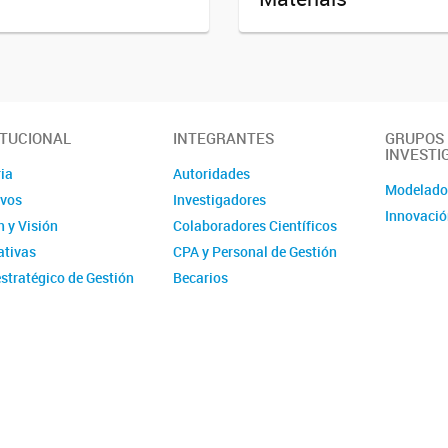
ITUCIONAL
INTEGRANTES
GRUPOS
INVESTI
ia
Autoridades
Modelad
ivos
Investigadores
Innovació
 y Visión
Colaboradores Científicos
tivas
CPA y Personal de Gestión
stratégico de Gestión
Becarios
ucional - IMIT
Comité de evaluación CPA
ísticas
Ex-integrantes
ias Anuales
ción
 y Videos
r del Instituto -
erísticas y