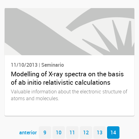
11/10/2013 | Seminario
Modelling of X-ray spectra on the basis
of ab initio relativistic calculations
Valuable information about the electronic structure of
atoms and molecules.
Navegador de artículos
anterior
9
10
11
12
13
14