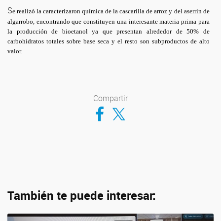
S
e realizó la caracterizaron química de la cascarilla de arroz y del aserrín de
algarrobo, encontrando que constituyen una interesante materia prima para
la producción de bioetanol ya que presentan alrededor de 50% de
carbohidratos totales sobre base seca y el resto son subproductos de alto
valor.
Compartir
Compartir en Facebook
Compartir en Twitter
También te puede interesar: