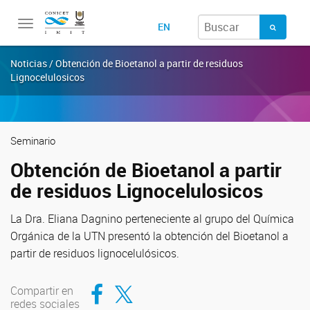
Toggle
EN
navigation
Noticias / Obtención de Bioetanol a partir de residuos
Lignocelulosicos
Seminario
Obtención de Bioetanol a partir
de residuos Lignocelulosicos
La Dra. Eliana Dagnino perteneciente al grupo del Química
Orgánica de la UTN presentó la obtención del Bioetanol a
partir de residuos
lignocelulósicos.
Compartir en Facebook
Compartir en Twitter
Compartir en
redes sociales