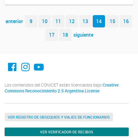
Navegador de artículos
anterior
9
10
11
12
13
14
15
16
17
18
siguiente
facebook imit.conicet
imit.conicet
Youtube
Los contenidos del CONICET están licenciados bajo
Creative
Commons Reconocimiento 2.5 Argentina License
VER REGISTRO DE OBSEQUIOS Y VIAJES DE FUNCIONARIOS
VER VERIFICADOR DE RECIBOS