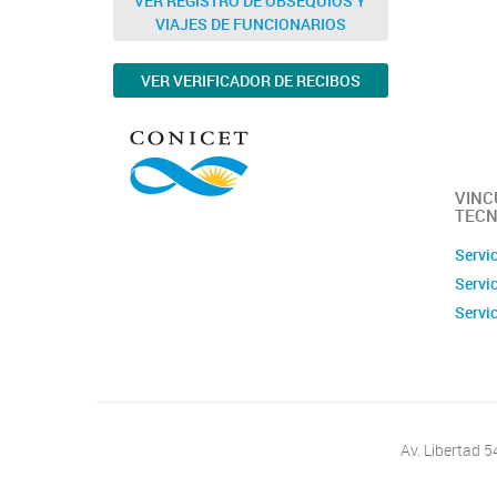
VER REGISTRO DE OBSEQUIOS Y
VIAJES DE FUNCIONARIOS
Memor
Ubica
VER VERIFICADOR DE RECIBOS
Fotos
Clúste
Caract
capac
VINC
TECN
Servi
Servi
Servi
Av. Libertad 5