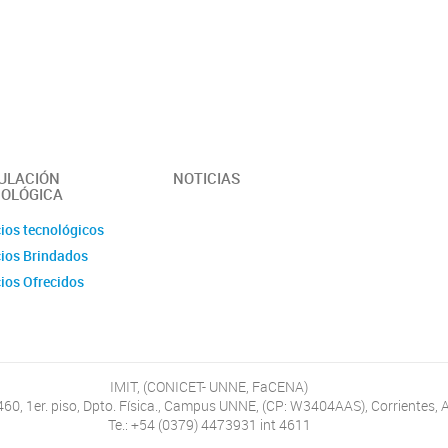
Ex-integrantes
ias Anuales
ción
 y Videos
r del Instituto -
erísticas y
idades
ULACIÓN
NOTICIAS
OLÓGICA
cios tecnológicos
cios Brindados
cios Ofrecidos
IMIT, (CONICET- UNNE, FaCENA)
460, 1er. piso, Dpto. Física., Campus UNNE, (CP: W3404AAS), Corrientes, 
Te.: +54 (0379) 4473931 int 4611