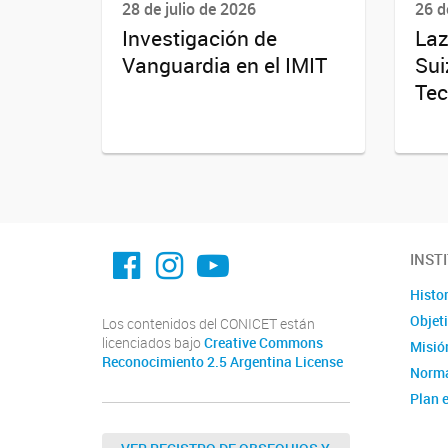
28 de julio de 2026
26 d
Investigación de
Laz
Vanguardia en el IMIT
Sui
Tec
facebook imit.conicet
imit.conicet
Youtube
INST
Histor
Objet
Los contenidos del CONICET están
licenciados bajo
Creative Commons
Misión
Reconocimiento 2.5 Argentina License
Norma
Plan e
Instit
Estad