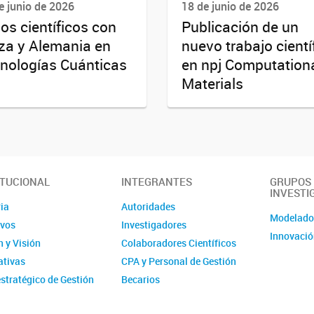
e junio de 2026
18 de junio de 2026
os científicos con
Publicación de un
za y Alemania en
nuevo trabajo cientí
nologías Cuánticas
en npj Computation
Materials
ITUCIONAL
INTEGRANTES
GRUPOS
INVESTI
ia
Autoridades
Modelad
ivos
Investigadores
Innovació
 y Visión
Colaboradores Científicos
tivas
CPA y Personal de Gestión
stratégico de Gestión
Becarios
ucional - IMIT
Comité de evaluación CPA
ísticas