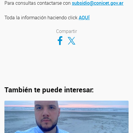
Para consultas contactarse con
subsidio@conicet.gov.ar
Toda la información haciendo click
AQUÍ
Compartir
Compartir en Facebook
Compartir en Twitter
También te puede interesar: