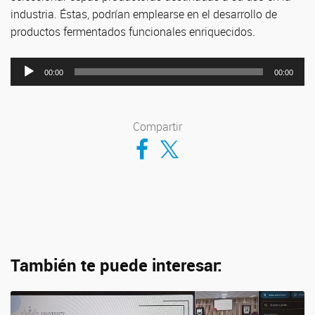
industria. Éstas, podrían emplearse en el desarrollo de
productos fermentados funcionales enriquecidos.
Reproductor
00:00
00:00
de
audio
Compartir
Compartir en Facebook
Compartir en Twitter
También te puede interesar: