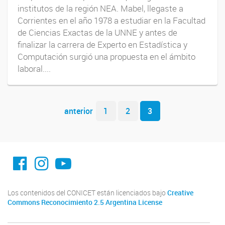
institutos de la región NEA. Mabel, llegaste a
Corrientes en el año 1978 a estudiar en la Facultad
de Ciencias Exactas de la UNNE y antes de
finalizar la carrera de Experto en Estadística y
Computación surgió una propuesta en el ámbito
laboral....
Navegador de artículos
anterior
1
2
3
facebook imit.conicet
imit.conicet
Youtube
Los contenidos del CONICET están licenciados bajo
Creative
Commons Reconocimiento 2.5 Argentina License