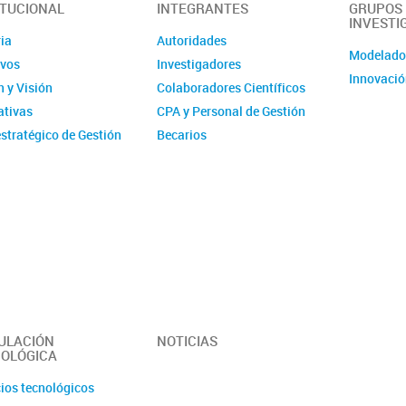
ITUCIONAL
INTEGRANTES
GRUPOS
INVESTI
ia
Autoridades
Modelad
ivos
Investigadores
Innovació
 y Visión
Colaboradores Científicos
tivas
CPA y Personal de Gestión
stratégico de Gestión
Becarios
ucional - IMIT
Comité de evaluación CPA
ísticas
Ex-integrantes
ias Anuales
ción
 y Videos
r del Instituto -
erísticas y
idades
ULACIÓN
NOTICIAS
OLÓGICA
cios tecnológicos