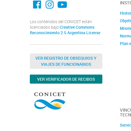
INST
Histor
Objet
Los contenidos del CONICET están
licenciados bajo
Creative Commons
Misión
Reconocimiento 2.5 Argentina License
Norma
Plan e
Instit
Estad
VER REGISTRO DE OBSEQUIOS Y
VIAJES DE FUNCIONARIOS
Memor
Ubica
VER VERIFICADOR DE RECIBOS
Fotos
Clúste
Caract
capac
VINC
TECN
Servi