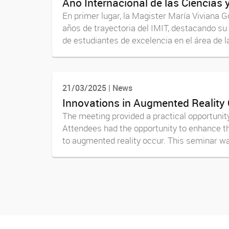
Año Internacional de las Ciencias 
En primer lugar, la Magister María Viviana 
años de trayectoria del IMIT, destacando su 
de estudiantes de excelencia en el área de la
21/03/2025 | News
Innovations in Augmented Reality
The meeting provided a practical opportunity 
Attendees had the opportunity to enhance t
to augmented reality occur. This seminar wa
Navegador de artículos
facebook imit.conicet
imit.conicet
Youtube