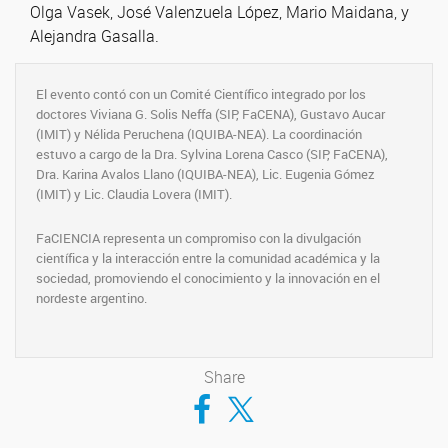
Olga Vasek, José Valenzuela López, Mario Maidana, y
Alejandra Gasalla.
El evento contó con un Comité Científico integrado por los
doctores Viviana G. Solis Neffa (SIP, FaCENA), Gustavo Aucar
(IMIT) y Nélida Peruchena (IQUIBA-NEA). La coordinación
estuvo a cargo de la Dra. Sylvina Lorena Casco (SIP, FaCENA),
Dra. Karina Avalos Llano (IQUIBA-NEA), Lic. Eugenia Gómez
(IMIT) y Lic. Claudia Lovera (IMIT).
FaCIENCIA representa un compromiso con la divulgación
científica y la interacción entre la comunidad académica y la
sociedad, promoviendo el conocimiento y la innovación en el
nordeste argentino.
Share
Compartir en Facebook
Compartir en Twitter