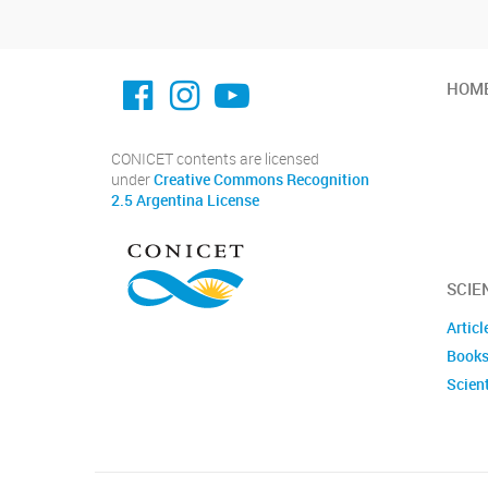
facebook imit.conicet
imit.conicet
Youtube
HOM
CONICET contents are licensed
under
Creative Commons Recognition
2.5 Argentina License
SCIE
Articl
Books
Scient