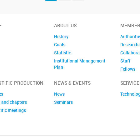
E
ABOUT US
MEMBER
History
Authoriti
Goals
Research
Statistic
Collabora
Institutional Management
Staff
Plan
Fellows
Former m
NTIFIC PRODUCTION
NEWS & EVENTS
SERVICE
es
News
Technolog
 and chapters
Seminars
ific meetings