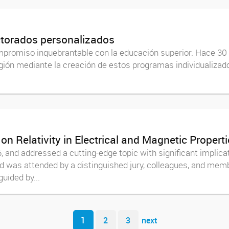
ctorados personalizados
mpromiso inquebrantable con la educación superior. Hace 30
egión mediante la creación de estos programas individualizado
on Relativity in Electrical and Magnetic Propert
, and addressed a cutting-edge topic with significant implica
was attended by a distinguished jury, colleagues, and mem
guided by...
1
2
3
next