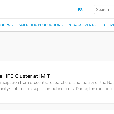
ES
ROUPS
SCIENTIFIC PRODUCTION
NEWS & EVENTS
SERV
e HPC Cluster at IMIT
 participation from students, researchers, and faculty of the N
nity's interest in supercomputing tools. During the meeting