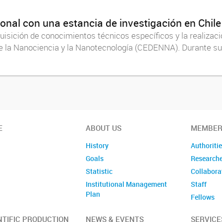
onal con una estancia de investigación en Chile
adquisición de conocimientos técnicos específicos y la realiza
de la Nanociencia y la Nanotecnología (CEDENNA). Durante su v
E
ABOUT US
MEMBER
History
Authoriti
Goals
Research
Statistic
Collabora
Institutional Management
Staff
Plan
Fellows
Former m
NTIFIC PRODUCTION
NEWS & EVENTS
SERVICE