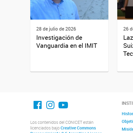
28 de julio de 2026
26 d
Investigación de
Laz
Vanguardia en el IMIT
Sui
Tec
facebook imit.conicet
imit.conicet
Youtube
INST
Histor
Objet
Los contenidos del CONICET están
licenciados bajo
Creative Commons
Misión