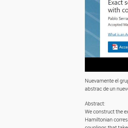
Nuevamente el grup
abstrac de un nuevo
Abstract:
We construct the exa
Hamiltonian corres
couplings that take