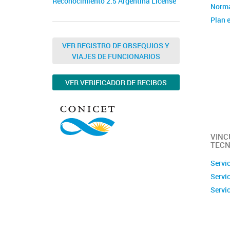
Reconocimiento 2.5 Argentina License
Norma
Plan e
Instit
Estad
VER REGISTRO DE OBSEQUIOS Y
VIAJES DE FUNCIONARIOS
Memor
Ubica
VER VERIFICADOR DE RECIBOS
Fotos
Clúste
Caract
capac
VINC
TECN
Servi
Servi
Servi