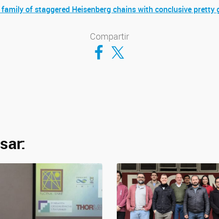
a family of staggered Heisenberg chains with conclusive prett
Compartir
Compartir en Facebook
Compartir en Twitter
sar: