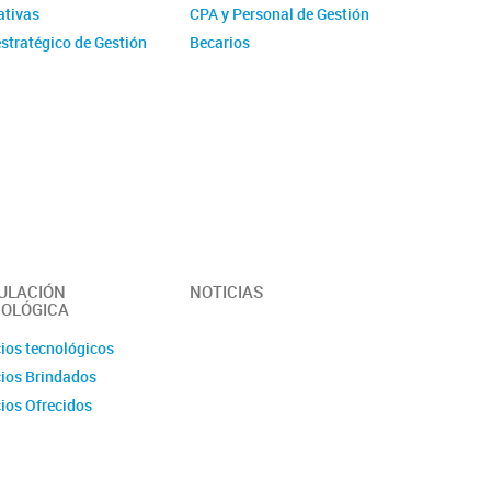
tivas
CPA y Personal de Gestión
stratégico de Gestión
Becarios
ucional - IMIT
Comité de evaluación CPA
ísticas
Ex-integrantes
ias Anuales
ción
 y Videos
r del Instituto -
erísticas y
idades
ULACIÓN
NOTICIAS
OLÓGICA
cios tecnológicos
cios Brindados
cios Ofrecidos