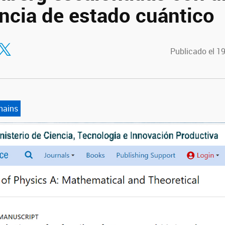
encia de estado cuántico
tir en Facebook
ompartir en Twitter
Publicado el 1
hains