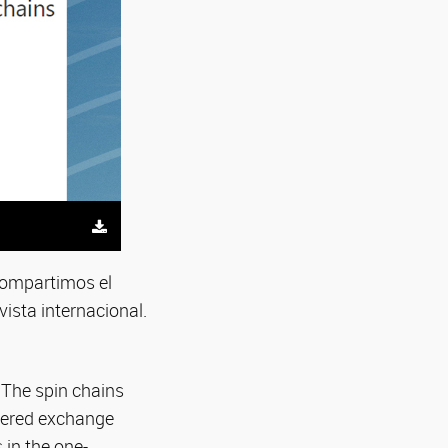
compartimos el
ista internacional.
. The spin chains
gered exchange
 in the one-