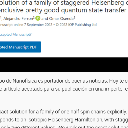
o de Nanofísica es portador de buenas noticias. Hoy te 
 artículo aceptado para su publicación en una importe rev
ct solution for a family of one-half spin chains explicitly
ponds to an isotropic Heisenberg Hamiltonian, with stag
 only two diﬀerent values. We work out the exact solutions