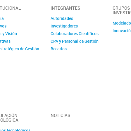
ITUCIONAL
INTEGRANTES
GRUPOS
INVESTI
ia
Autoridades
Modelad
ivos
Investigadores
Innovació
 y Visión
Colaboradores Científicos
tivas
CPA y Personal de Gestión
stratégico de Gestión
Becarios
ucional - IMIT
Comité de evaluación CPA
ísticas
Ex-integrantes
ias Anuales
ción
 y Videos
r del Instituto -
erísticas y
idades
ULACIÓN
NOTICIAS
OLÓGICA
cios tecnológicos