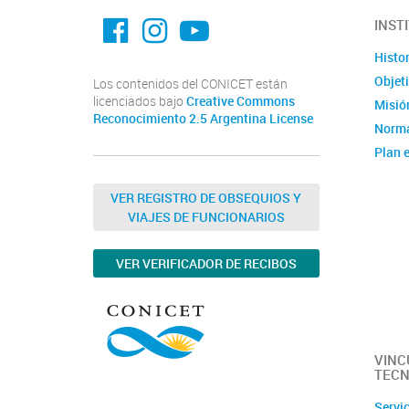
facebook imit.conicet
imit.conicet
Youtube
INST
Histor
Objet
Los contenidos del CONICET están
licenciados bajo
Creative Commons
Misión
Reconocimiento 2.5 Argentina License
Norma
Plan e
Instit
Estad
VER REGISTRO DE OBSEQUIOS Y
VIAJES DE FUNCIONARIOS
Memor
Ubica
VER VERIFICADOR DE RECIBOS
Fotos
Clúste
Caract
capac
VINC
TECN
Servi