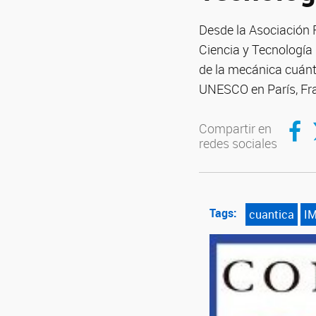
Desde la Asociación F
Ciencia y Tecnología
de la mecánica cuánti
UNESCO en París, Fran
Compar
C
Compartir en
redes sociales
Tags:
cuantica
IM