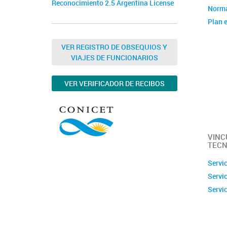
Reconocimiento 2.5 Argentina License
Norma
Plan e
Instit
Estad
VER REGISTRO DE OBSEQUIOS Y
VIAJES DE FUNCIONARIOS
Memor
Ubica
VER VERIFICADOR DE RECIBOS
Fotos
Clúste
Caract
capac
VINC
TECN
Servi
Servi
Servi