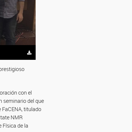
prestigioso
oración con el
un seminario del que
e FaCENA, titulado
-State NMR
 Física de la