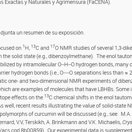
as Exactas y Naturales y Agrimensura (FaCENA).
adjunta un resumen de su exposición.
1
13
17
focused on
H,
C and
O NMR studies of several 1,3-dike
n the solid state (e.g., dibenzoylmethane). The enol tauto
ilized by intramolecular O--H--O hydrogen bonds, many o
arrier hydrogen bonds (i.e., O----O separations less than ≈
matic one- and two-dimensional NMR experiments of dibe
which are examples of molecules that have LBHBs. Some i
13
tope effects on the
C chemical shifts in the enol tautom
s well, recent results illustrating the value of solid-state 
polymorphs of curcumin will be discussed (e.g., see: M.A. 
rnard, V.V, Terskikh, A. Brinkmann and V.K. Michaelis,
Crys
1/acs.cgd.8b00859). Our experimental data is supplemen