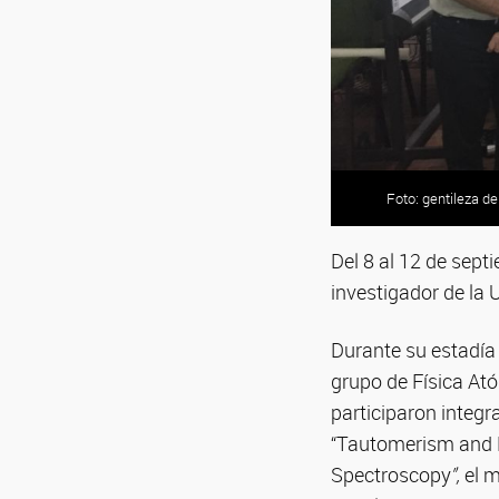
Foto: gentileza d
Del 8 al 12 de sept
investigador de la 
Durante su estadía 
grupo de Física Ató
participaron integr
“Tautomerism and H
Spectroscopy
”,
el m