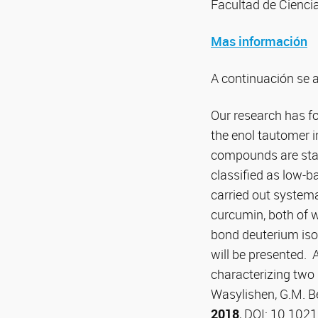
Facultad de Cienci
Mas información
A continuación se 
Our research has 
the enol tautomer i
compounds are stab
classified as low-b
carried out syste
curcumin, both of 
bond deuterium iso
will be presented. A
characterizing two 
Wasylishen, G.M. Be
2018
, DOI: 10.102