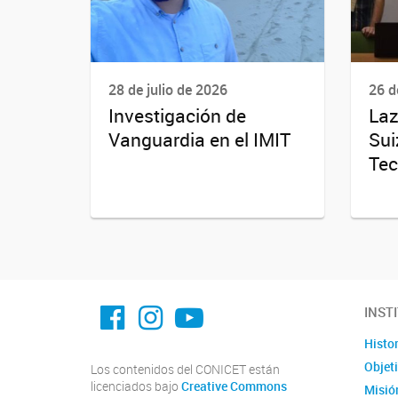
28 de julio de 2026
26 d
Investigación de
Laz
Vanguardia en el IMIT
Sui
Tec
facebook imit.conicet
imit.conicet
Youtube
INST
Histor
Objet
Los contenidos del CONICET están
licenciados bajo
Creative Commons
Misión