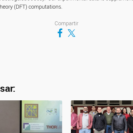
 theory (DFT) computations.
Compartir
Compartir en Facebook
Compartir en Twitter
sar: