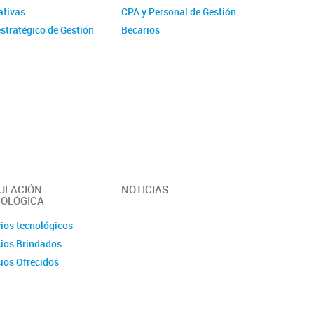
tivas
CPA y Personal de Gestión
stratégico de Gestión
Becarios
ucional - IMIT
Comité de evaluación CPA
ísticas
Ex-integrantes
ias Anuales
ción
 y Videos
r del Instituto -
erísticas y
idades
ULACIÓN
NOTICIAS
OLÓGICA
cios tecnológicos
cios Brindados
cios Ofrecidos