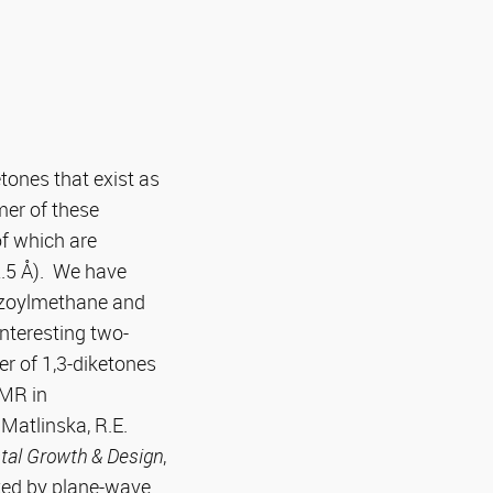
tones that exist as
mer of these
f which are
 2.5 Å). We have
nzoylmethane and
nteresting two-
er of 1,3-diketones
NMR in
Matlinska, R.E.
tal Growth & Design
,
ted by plane-wave