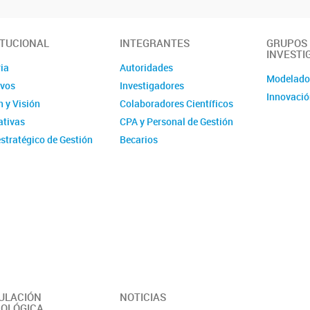
ITUCIONAL
INTEGRANTES
GRUPOS
INVESTI
ia
Autoridades
Modelad
ivos
Investigadores
Innovació
 y Visión
Colaboradores Científicos
tivas
CPA y Personal de Gestión
stratégico de Gestión
Becarios
ucional - IMIT
Comité de evaluación CPA
ísticas
Ex-integrantes
ias Anuales
ción
 y Videos
r del Instituto -
erísticas y
idades
ULACIÓN
NOTICIAS
OLÓGICA