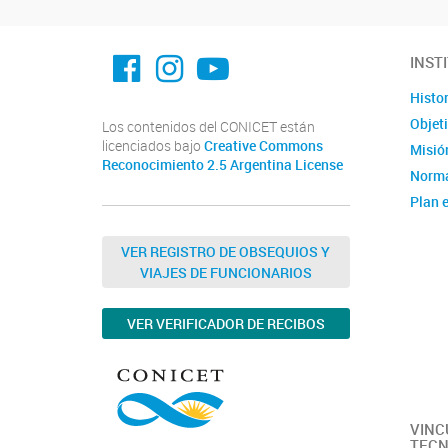
facebook imit.conicet
imit.conicet
Youtube
INST
Histor
Objet
Los contenidos del CONICET están
licenciados bajo
Creative Commons
Misión
Reconocimiento 2.5 Argentina License
Norma
Plan e
Instit
Estad
VER REGISTRO DE OBSEQUIOS Y
VIAJES DE FUNCIONARIOS
Memor
Ubica
VER VERIFICADOR DE RECIBOS
Fotos
Clúste
Caract
capac
VINC
TECN