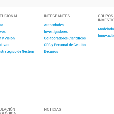
ITUCIONAL
INTEGRANTES
GRUPOS
INVESTI
ia
Autoridades
Modelad
ivos
Investigadores
Innovació
 y Visión
Colaboradores Científicos
tivas
CPA y Personal de Gestión
stratégico de Gestión
Becarios
ucional - IMIT
Comité de evaluación CPA
ísticas
Ex-integrantes
ias Anuales
ción
 y Videos
r del Instituto -
erísticas y
idades
ULACIÓN
NOTICIAS
OLÓGICA