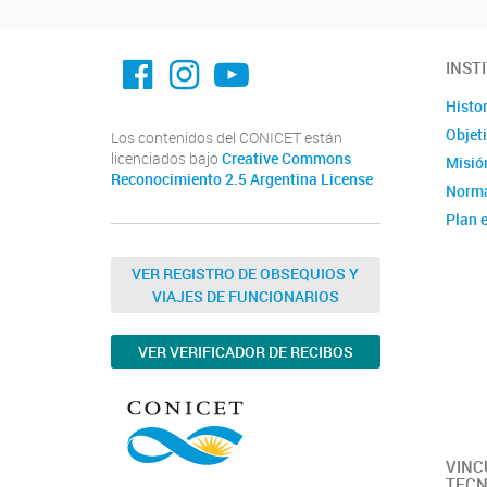
facebook imit.conicet
imit.conicet
Youtube
INST
Histor
Objet
Los contenidos del CONICET están
licenciados bajo
Creative Commons
Misión
Reconocimiento 2.5 Argentina License
Norma
Plan e
Instit
Estad
VER REGISTRO DE OBSEQUIOS Y
VIAJES DE FUNCIONARIOS
Memor
Ubica
VER VERIFICADOR DE RECIBOS
Fotos
Clúste
Caract
capac
VINC
TECN