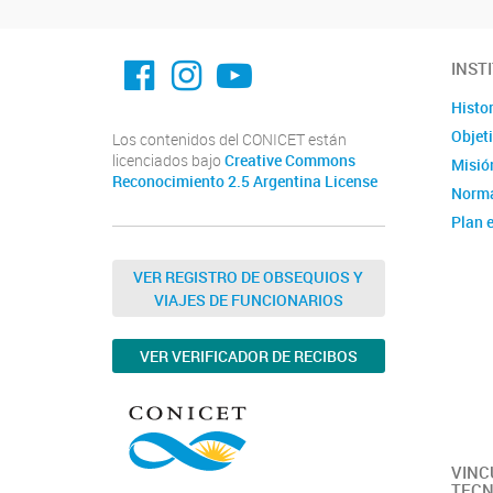
facebook imit.conicet
imit.conicet
Youtube
INST
Histor
Objet
Los contenidos del CONICET están
licenciados bajo
Creative Commons
Misión
Reconocimiento 2.5 Argentina License
Norma
Plan e
Instit
Estad
VER REGISTRO DE OBSEQUIOS Y
VIAJES DE FUNCIONARIOS
Memor
Ubica
VER VERIFICADOR DE RECIBOS
Fotos
Clúste
Caract
capac
VINC
TECN