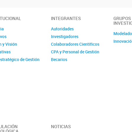
ITUCIONAL
INTEGRANTES
GRUPOS
INVESTI
ia
Autoridades
Modelad
ivos
Investigadores
Innovació
 y Visión
Colaboradores Científicos
tivas
CPA y Personal de Gestión
stratégico de Gestión
Becarios
ucional - IMIT
Comité de evaluación CPA
ísticas
Ex-integrantes
ias Anuales
ción
 y Videos
r del Instituto -
erísticas y
idades
ULACIÓN
NOTICIAS
OLÓGICA