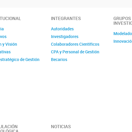
ITUCIONAL
INTEGRANTES
GRUPOS
INVESTI
ia
Autoridades
Modelad
ivos
Investigadores
Innovació
 y Visión
Colaboradores Científicos
tivas
CPA y Personal de Gestión
stratégico de Gestión
Becarios
ucional - IMIT
Comité de evaluación CPA
ísticas
Ex-integrantes
ias Anuales
ción
 y Videos
r del Instituto -
erísticas y
idades
ULACIÓN
NOTICIAS
OLÓGICA