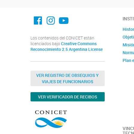
facebook imit.conicet
imit.conicet
Youtube
INST
Histor
Objet
Los contenidos del CONICET están
licenciados bajo
Creative Commons
Misión
Reconocimiento 2.5 Argentina License
Norma
Plan e
Instit
Estad
VER REGISTRO DE OBSEQUIOS Y
VIAJES DE FUNCIONARIOS
Memor
Ubica
VER VERIFICADOR DE RECIBOS
Fotos
Clúste
Caract
capac
VINC
TECN