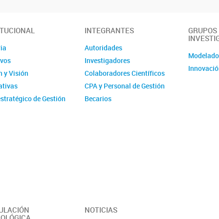
ITUCIONAL
INTEGRANTES
GRUPOS
INVESTI
ia
Autoridades
Modelad
ivos
Investigadores
Innovació
 y Visión
Colaboradores Científicos
tivas
CPA y Personal de Gestión
stratégico de Gestión
Becarios
ucional - IMIT
Comité de evaluación CPA
ísticas
Ex-integrantes
ias Anuales
ción
 y Videos
r del Instituto -
erísticas y
idades
ULACIÓN
NOTICIAS
OLÓGICA