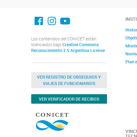
facebook imit.conicet
imit.conicet
Youtube
INST
Histor
Objet
Los contenidos del CONICET están
licenciados bajo
Creative Commons
Misión
Reconocimiento 2.5 Argentina License
Norma
Plan e
Instit
Estad
VER REGISTRO DE OBSEQUIOS Y
VIAJES DE FUNCIONARIOS
Memor
Ubica
VER VERIFICADOR DE RECIBOS
Fotos
Clúste
Caract
capac
VINC
TECN