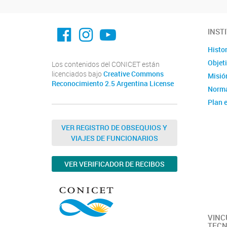
facebook imit.conicet
imit.conicet
Youtube
INST
Histor
Objet
Los contenidos del CONICET están
licenciados bajo
Creative Commons
Misión
Reconocimiento 2.5 Argentina License
Norma
Plan e
Instit
Estad
VER REGISTRO DE OBSEQUIOS Y
VIAJES DE FUNCIONARIOS
Memor
Ubica
VER VERIFICADOR DE RECIBOS
Fotos
Clúste
Caract
capac
VINC
TECN