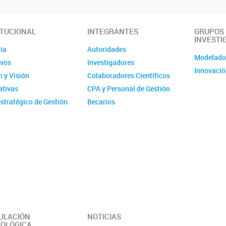
ITUCIONAL
INTEGRANTES
GRUPOS
INVESTI
ia
Autoridades
Modelad
ivos
Investigadores
Innovació
 y Visión
Colaboradores Científicos
tivas
CPA y Personal de Gestión
stratégico de Gestión
Becarios
ucional - IMIT
Comité de evaluación CPA
ísticas
Ex-integrantes
ias Anuales
ción
 y Videos
r del Instituto -
erísticas y
idades
ULACIÓN
NOTICIAS
OLÓGICA