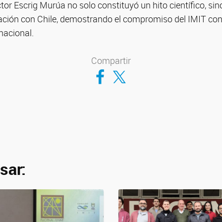
ctor Escrig Murúa no solo constituyó un hito científico, sin
ación con Chile, demostrando el compromiso del IMIT con 
rnacional.
Compartir
Compartir en Facebook
Compartir en Twitter
sar: