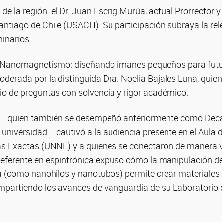
de la región: el Dr. Juan Escrig Murúa, actual Prorrector y
antiago de Chile (USACH). Su participación subraya la rel
minarios.
a "Nanomagnetismo: diseñando imanes pequeños para futur
derada por la distinguida Dra. Noelia Bajales Luna, quien
cio de preguntas con solvencia y rigor académico.
a —quien también se desempeñó anteriormente como Deca
 universidad— cautivó a la audiencia presente en el Aula 
as Exactas (UNNE) y a quienes se conectaron de manera vi
referente en espintrónica expuso cómo la manipulación de
 (como nanohilos y nanotubos) permite crear materiales
ompartiendo los avances de vanguardia de su Laboratorio 