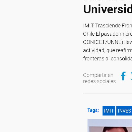
Universi
IMIT Trasciende Front
Chile El pasado miérc
CONICET/UNNE) llevó
actividad, que reafir
fronteras al consolida
Compar
C
Compartir en
redes sociales
Tags:
IMIT
INVES