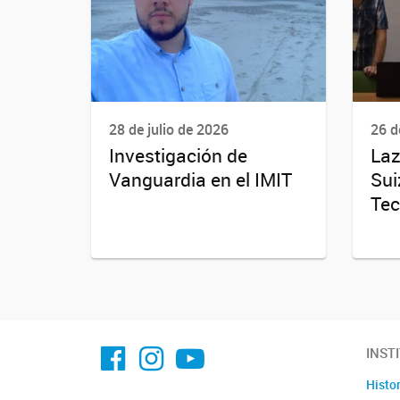
28 de julio de 2026
26 d
Investigación de
Laz
Vanguardia en el IMIT
Sui
Tec
facebook imit.conicet
imit.conicet
Youtube
INST
Histor