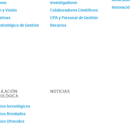
ivos
Investigadores
Innovació
 y Visión
Colaboradores Científicos
tivas
CPA y Personal de Gestión
stratégico de Gestión
Becarios
ucional - IMIT
Comité de evaluación CPA
ísticas
Ex-integrantes
ias Anuales
ción
 y Videos
r del Instituto -
erísticas y
idades
ULACIÓN
NOTICIAS
OLÓGICA
cios tecnológicos
cios Brindados
cios Ofrecidos