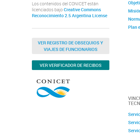
Objet
Los contenidos del CONICET están
licenciados bajo
Creative Commons
Misión
Reconocimiento 2.5 Argentina License
Norma
Plan e
Instit
Estad
VER REGISTRO DE OBSEQUIOS Y
VIAJES DE FUNCIONARIOS
Memor
Ubica
VER VERIFICADOR DE RECIBOS
Fotos
Clúste
Caract
capac
VINC
TECN
Servi
Servi
Servi