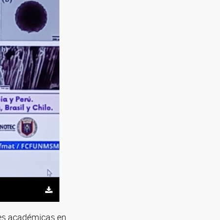
)
)
des académicas en