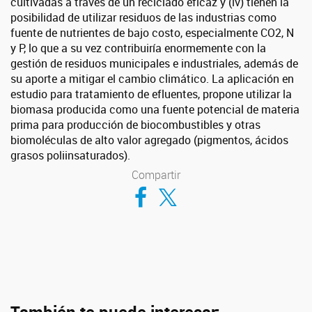
cultivadas a través de un reciclado eficaz y (iv) tienen la
posibilidad de utilizar residuos de las industrias como
fuente de nutrientes de bajo costo, especialmente CO2, N
y P, lo que a su vez contribuiría enormemente con la
gestión de residuos municipales e industriales, además de
su aporte a mitigar el cambio climático. La aplicación en
estudio para tratamiento de efluentes,
propone utilizar
la
biomasa producida
como una fuente potencial de materia
prima para producción de biocombustibles y otras
biomoléculas de alto valor agregado (pigmentos, ácidos
grasos poliinsaturados).
Compartir
Compartir en Facebook
Compartir en Twitter