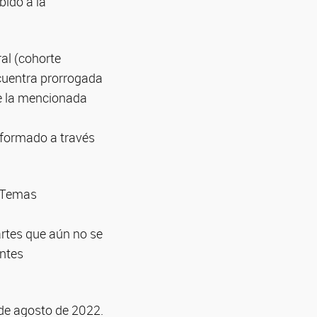
bido a la
ral (cohorte
cuentra prorrogada
ue la mencionada
nformado a través
, Temas
rtes que aún no se
antes
 de agosto de 2022.