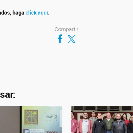
tados, haga
click aquí
.
Compartir
Compartir en Facebook
Compartir en Twitter
sar: