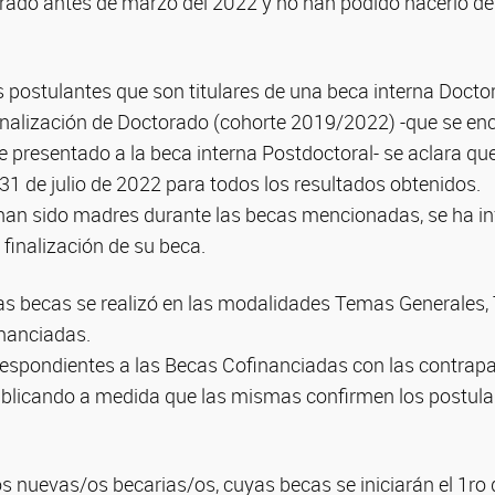
rado antes de marzo del 2022 y no han podido hacerlo de
s postulantes que son titulares de una beca interna Docto
nalización de Doctorado (cohorte 2019/2022) -que se en
e presentado a la beca interna Postdoctoral- se aclara q
l 31 de julio de 2022 para todos los resultados obtenidos.
 han sido madres durante las becas mencionadas, se ha i
 finalización de su beca.
 las becas se realizó en las modalidades Temas Generales
inanciadas.
respondientes a las Becas Cofinanciadas con las contrapa
ublicando a medida que las mismas confirmen los postul
os nuevas/os becarias/os, cuyas becas se iniciarán el 1ro