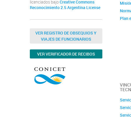
licenciados bajo
Creative Commons
Misión
Reconocimiento 2.5 Argentina License
Norma
Plan e
Instit
Estad
VER REGISTRO DE OBSEQUIOS Y
VIAJES DE FUNCIONARIOS
Memor
Ubica
VER VERIFICADOR DE RECIBOS
Fotos
Clúste
Caract
capac
VINC
TECN
Servi
Servi
Servi