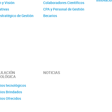
Innovació
 y Visión
Colaboradores Científicos
tivas
CPA y Personal de Gestión
stratégico de Gestión
Becarios
ucional - IMIT
Comité de evaluación CPA
ísticas
Ex-integrantes
ias Anuales
ción
 y Videos
r del Instituto -
erísticas y
idades
ULACIÓN
NOTICIAS
OLÓGICA
cios tecnológicos
cios Brindados
cios Ofrecidos