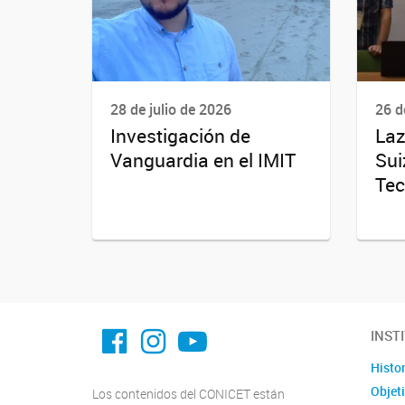
28 de julio de 2026
26 d
Investigación de
Laz
Vanguardia en el IMIT
Sui
Tec
facebook imit.conicet
imit.conicet
Youtube
INST
Histor
Objet
Los contenidos del CONICET están