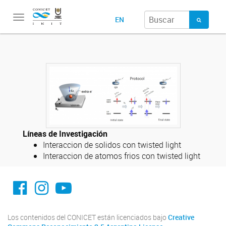
Toggle
EN
navigation
Líneas de Investigación
Interaccion de solidos con twisted light
Interaccion de
atomos frios
con twisted light
facebook imit.conicet
imit.conicet
Youtube
Los contenidos del CONICET están licenciados bajo
Creative