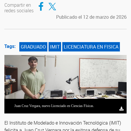
Compartir en Facebook
Compartir en Twitter
Compartir en
redes sociales
Publicado el 12 de marzo de 2026
Tags:
GRADUADO
IMIT
LICENCIATURA EN FISICA
Juan Cruz Vergara, nuevo Licenciado en Ciencias Físicas.
Juan Cruz Vergara, nuevo Licenciado en Ciencias Físicas.
Juan Cruz Vergara, nuevo Licenciado en Ciencias Físicas.
El Instituto de Modelado e Innovación Tecnológica (IMIT)
felicita a Juan Cruz Vergara por la exitosa defensa de su