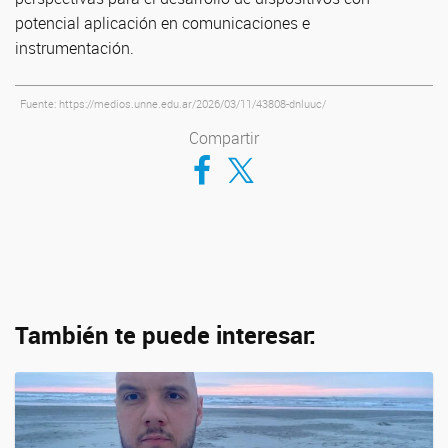
potencial aplicación en comunicaciones e
instrumentación.
Fuente: https://medios.unne.edu.ar/2026/03/11/43808-dnluuc/
Compartir
Compartir en Facebook
Compartir en Twitter
También te puede interesar: