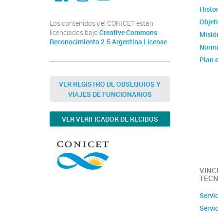
Histor
Objet
Los contenidos del CONICET están
licenciados bajo
Creative Commons
Misión
Reconocimiento 2.5 Argentina License
Norma
Plan e
Instit
Estad
VER REGISTRO DE OBSEQUIOS Y
VIAJES DE FUNCIONARIOS
Memor
Ubica
VER VERIFICADOR DE RECIBOS
Fotos
Clúste
Caract
capac
VINC
TECN
Servi
Servi