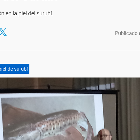
 en la piel del surubí.
tir en Facebook
ompartir en Twitter
Publicado 
piel de surubí