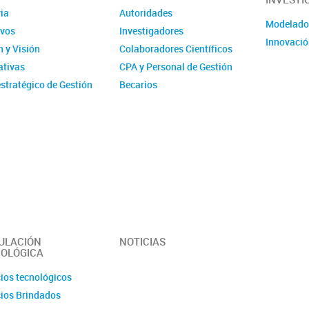
ia
Autoridades
Modelad
ivos
Investigadores
Innovació
 y Visión
Colaboradores Científicos
tivas
CPA y Personal de Gestión
stratégico de Gestión
Becarios
ucional - IMIT
Comité de evaluación CPA
ísticas
Ex-integrantes
ias Anuales
ción
 y Videos
r del Instituto -
erísticas y
idades
ULACIÓN
NOTICIAS
OLÓGICA
cios tecnológicos
cios Brindados