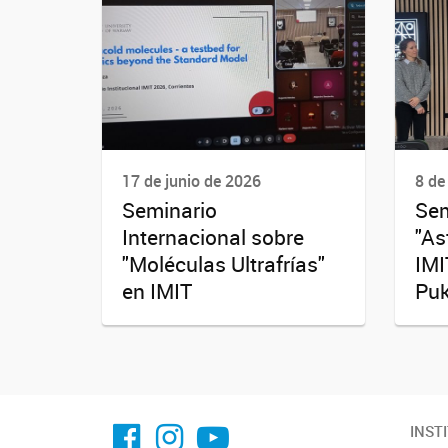
17 de junio de 2026
8 de
Seminario
Sem
Internacional sobre
"As
"Moléculas Ultrafrías"
IMI
en IMIT
Puk
facebook imit.conicet
imit.conicet
Youtube
INST