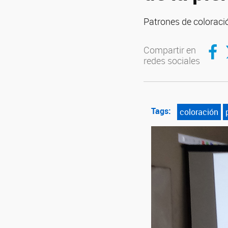
Patrones de coloración
Compar
C
Compartir en
redes sociales
Tags:
coloración