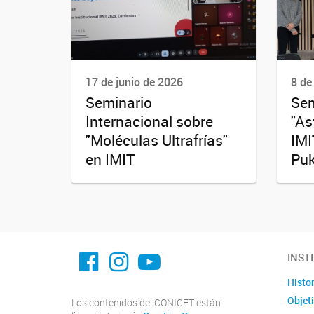
17 de junio de 2026
8 de
Seminario
Sem
Internacional sobre
"As
"Moléculas Ultrafrías"
IMI
en IMIT
Puk
facebook imit.conicet
imit.conicet
Youtube
INST
Histor
Objet
Los contenidos del CONICET están