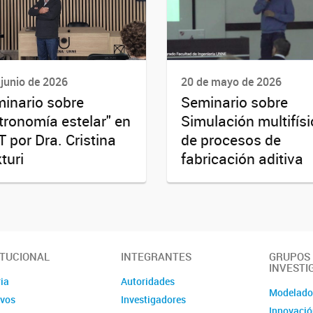
 junio de 2026
20 de mayo de 2026
inario sobre
Seminario sobre
tronomía estelar" en
Simulación multifís
T por Dra. Cristina
de procesos de
turi
fabricación aditiva
ITUCIONAL
INTEGRANTES
GRUPOS
INVESTI
ia
Autoridades
Modelad
ivos
Investigadores
Innovació