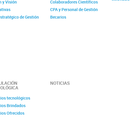
 y Visión
Colaboradores Científicos
tivas
CPA y Personal de Gestión
stratégico de Gestión
Becarios
ucional - IMIT
Comité de evaluación CPA
ísticas
Ex-integrantes
ias Anuales
ción
 y Videos
r del Instituto -
erísticas y
idades
ULACIÓN
NOTICIAS
OLÓGICA
cios tecnológicos
cios Brindados
cios Ofrecidos