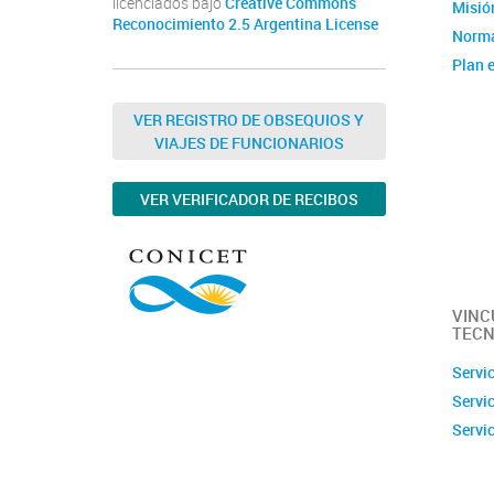
licenciados bajo
Creative Commons
Misión
Reconocimiento 2.5 Argentina License
Norma
Plan e
Instit
Estad
VER REGISTRO DE OBSEQUIOS Y
VIAJES DE FUNCIONARIOS
Memor
Ubica
VER VERIFICADOR DE RECIBOS
Fotos
Clúste
Caract
capac
VINC
TECN
Servi
Servi
Servi