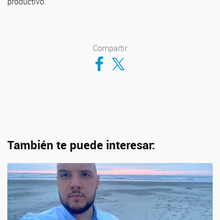
productivo.
Compartir
Compartir en Facebook
Compartir en Twitter
También te puede interesar: