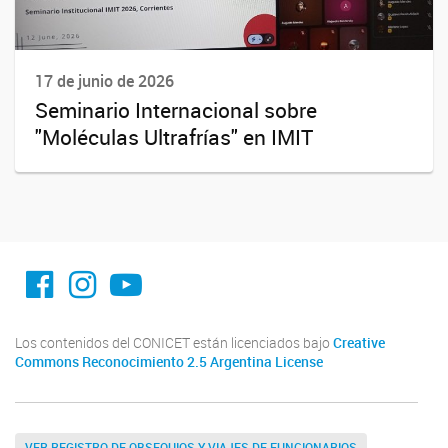
17 de junio de 2026
Seminario Internacional sobre
"Moléculas Ultrafrías" en IMIT
facebook imit.conicet
imit.conicet
Youtube
Los contenidos del CONICET están licenciados bajo
Creative
Commons Reconocimiento 2.5 Argentina License
VER REGISTRO DE OBSEQUIOS Y VIAJES DE FUNCIONARIOS