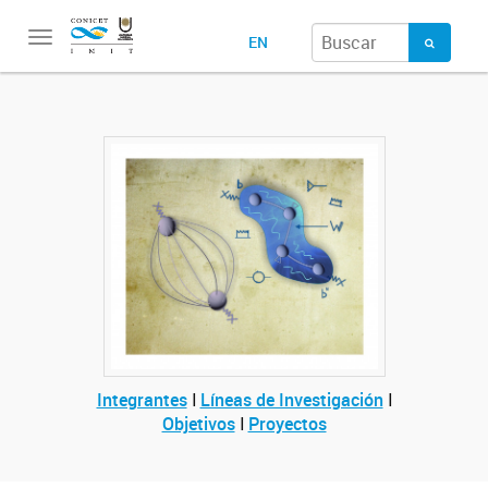
Toggle
EN
navigation
Integrantes
Ι
Líneas de Investigación
Ι
Objetivos
Ι
Proyectos