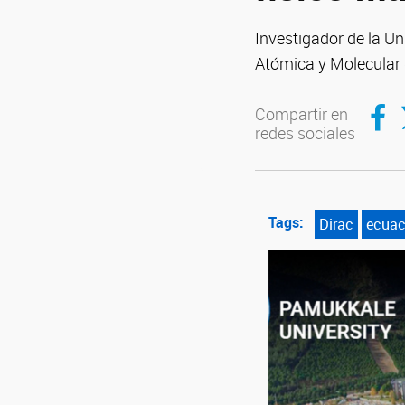
Investigador de la Un
Atómica y Molecular 
Compar
C
Compartir en
redes sociales
Tags:
Dirac
ecuac