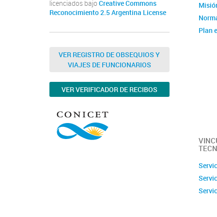
licenciados bajo
Creative Commons
Misión
Reconocimiento 2.5 Argentina License
Norma
Plan e
Instit
Estad
VER REGISTRO DE OBSEQUIOS Y
VIAJES DE FUNCIONARIOS
Memor
Ubica
VER VERIFICADOR DE RECIBOS
Fotos
Clúste
Caract
capac
VINC
TECN
Servi
Servi
Servi