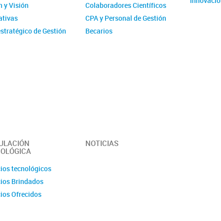
Innovació
 y Visión
Colaboradores Científicos
tivas
CPA y Personal de Gestión
stratégico de Gestión
Becarios
ucional - IMIT
Comité de evaluación CPA
ísticas
Ex-integrantes
ias Anuales
ción
 y Videos
r del Instituto -
erísticas y
idades
ULACIÓN
NOTICIAS
OLÓGICA
cios tecnológicos
cios Brindados
cios Ofrecidos