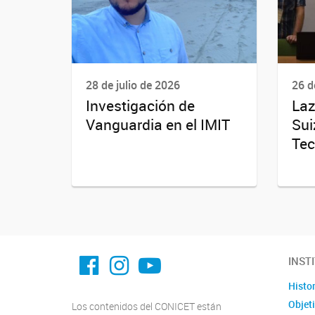
28 de julio de 2026
26 d
Investigación de
Laz
Vanguardia en el IMIT
Sui
Tec
facebook imit.conicet
imit.conicet
Youtube
INST
Histor
Objet
Los contenidos del CONICET están