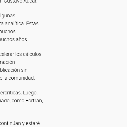
Dr. Gustavo Aucar.
algunas
a analítica. Estas
 muchos
 muchos años.
elerar los cálculos.
amación
licación sin
 de la comunidad.
rcríticas. Luego,
iado, como Fortran,
 continúan y estaré