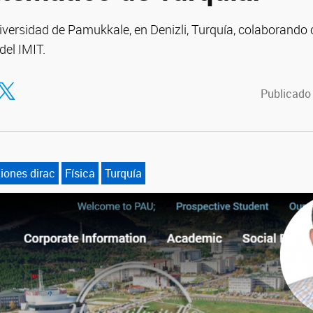
iversidad de Pamukkale, en Denizli, Turquía, colaborando 
del IMIT.
tir en Facebook
ompartir en Twitter
Publicado
iones dirac
Física
Turquía