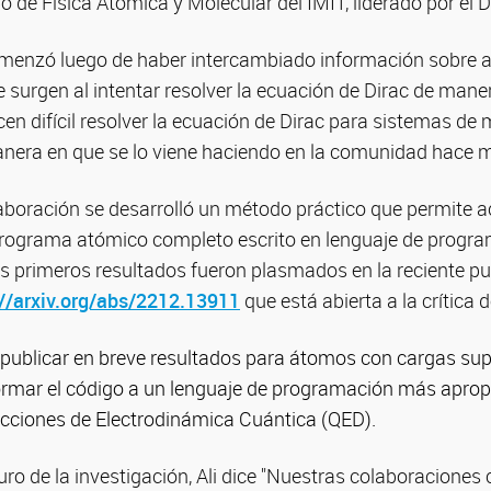
po de Física Atómica y Molecular del IMIT, liderado por el 
menzó luego de haber intercambiado información sobre 
surgen al intentar resolver la ecuación de Dirac de maner
en difícil resolver la ecuación de Dirac para sistemas de
manera en que se lo viene haciendo en la comunidad hace
laboración se desarrolló un método práctico que permite ac
rograma atómico completo escrito en lenguaje de progr
 primeros resultados fueron plasmados en la reciente pub
//arxiv.org/abs/
2212.13911
que está abierta a la crítica
publicar en breve resultados para átomos con cargas supe
ormar el código a un lenguaje de programación más aprop
recciones de Electrodinámica Cuántica (QED).
uro de la investigación, Ali dice "Nuestras colaboraciones