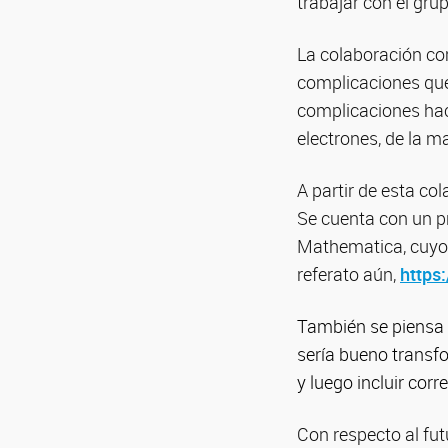
trabajar con el gru
La colaboración co
complicaciones que 
complicaciones hac
electrones, de la 
A partir de esta co
Se cuenta con un p
Mathematica, cuyos
referato aún,
https:
También se piensa 
sería bueno transf
y luego incluir cor
Con respecto al fut