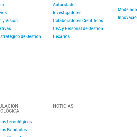
ia
Autoridades
Modelad
ivos
Investigadores
Innovació
 y Visión
Colaboradores Científicos
tivas
CPA y Personal de Gestión
stratégico de Gestión
Becarios
ucional - IMIT
Comité de evaluación CPA
ísticas
Ex-integrantes
ias Anuales
ción
 y Videos
r del Instituto -
erísticas y
idades
ULACIÓN
NOTICIAS
OLÓGICA
cios tecnológicos
cios Brindados