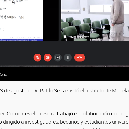
Serra
Serra
Serra
Serra
Serra
Serra
Serra
13 de agosto el Dr. Pablo Serra visitó el Instituto de Mode
en Corrientes el Dr. Serra trabajó en colaboración con el 
 dirigido a investigadores, becarios y estudiantes universi