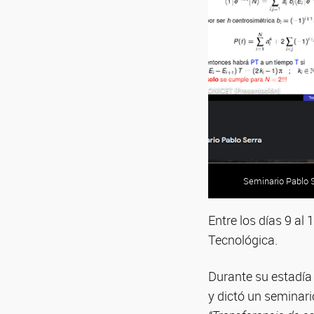
Seminario Pablo 
Seminario Pablo 
Seminario Pablo 
Seminario Pablo 
Seminario Pablo 
Seminario Pablo 
Seminario Pablo 
Entre los días 9 al 
Tecnológica.
Durante su estadía 
y dictó un seminario