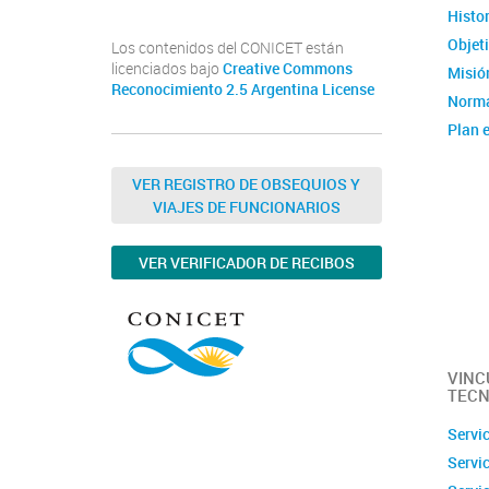
Histor
Objet
Los contenidos del CONICET están
licenciados bajo
Creative Commons
Misión
Reconocimiento 2.5 Argentina License
Norma
Plan e
Instit
Estad
VER REGISTRO DE OBSEQUIOS Y
VIAJES DE FUNCIONARIOS
Memor
Ubica
VER VERIFICADOR DE RECIBOS
Fotos
Clúste
Caract
capac
VINC
TECN
Servi
Servi