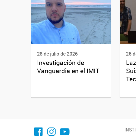
28 de julio de 2026
26 d
Investigación de
Laz
Vanguardia en el IMIT
Sui
Tec
facebook imit.conicet
imit.conicet
Youtube
INST