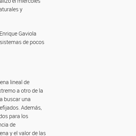
alizó el miércoles
aturales y
 Enrique Gaviola
n sistemas de pocos
ena lineal de
xtremo a otro de la
ra buscar una
refijados. Además,
dos para los
ncia de
na y el valor de las