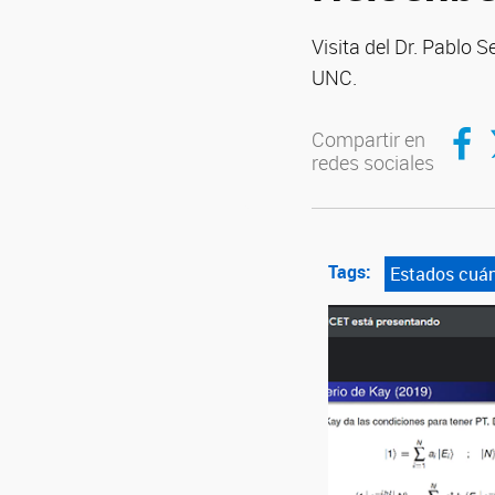
Visita del Dr. Pablo 
UNC.
Compar
C
Compartir en
redes sociales
Tags:
Estados cuán