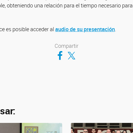
le, obteniendo una relación para el tiempo necesario para
ace es posible acceder al
audio de su presentación
.
Compartir
Compartir en Facebook
Compartir en Twitter
sar: