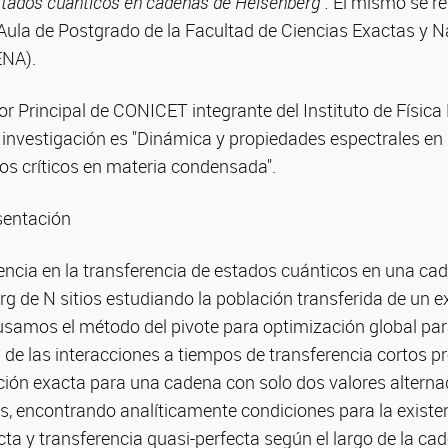
stados cuánticos en cadenas de Heisenberg”.
El mismo se re
Aula de Postgrado de la Facultad de Ciencias Exactas y N
ENA).
or Principal de CONICET integrante del Instituto de Física
e investigación es "Dinámica y propiedades espectrales e
s críticos en materia condensada".
sentación
encia en la transferencia de estados cuánticos en una cad
g de N sitios estudiando la población transferida de un e
usamos el método del pivote para optimización global pa
 de las interacciones a tiempos de transferencia cortos p
ión exacta para una cadena con solo dos valores alterna
s, encontrando analíticamente condiciones para la existe
cta y transferencia quasi-perfecta según el largo de la cade