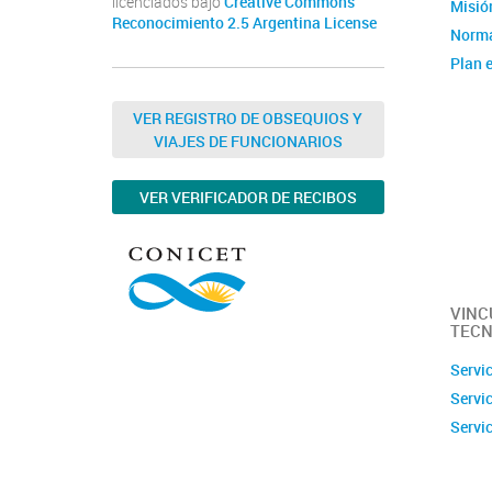
licenciados bajo
Creative Commons
Misión
Reconocimiento 2.5 Argentina License
Norma
Plan e
Instit
Estad
VER REGISTRO DE OBSEQUIOS Y
VIAJES DE FUNCIONARIOS
Memor
Ubica
VER VERIFICADOR DE RECIBOS
Fotos
Clúste
Caract
capac
VINC
TECN
Servi
Servi
Servi