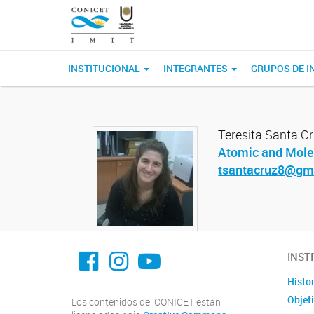
INSTITUCIONAL
INTEGRANTES
GRUPOS DE I
Teresita Santa C
Atomic and Mole
tsantacruz8@gm
facebook imit.conicet
imit.conicet
Youtube
INST
Histor
Objet
Los contenidos del CONICET están