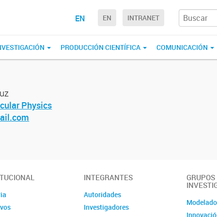
EN
EN
INTRANET
NVESTIGACIÓN
PRODUCCIÓN CIENTÍFICA
COMUNICACIÓN
ruz
cular Physics
ail.com
ITUCIONAL
INTEGRANTES
GRUPOS
INVESTI
ia
Autoridades
Modelad
ivos
Investigadores
Innovació