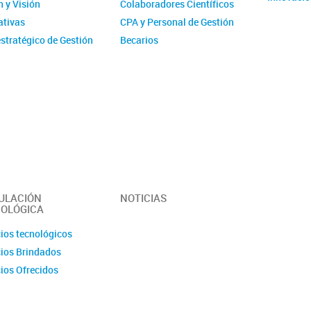
 y Visión
Colaboradores Científicos
tivas
CPA y Personal de Gestión
stratégico de Gestión
Becarios
ucional - IMIT
Comité de evaluación CPA
ísticas
Ex-integrantes
ias Anuales
ción
 y Videos
r del Instituto -
erísticas y
idades
ULACIÓN
NOTICIAS
OLÓGICA
cios tecnológicos
cios Brindados
cios Ofrecidos