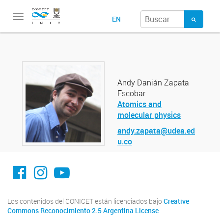
Toggle
EN
navigation
Andy Danián Zapata
Escobar
Atomics and
molecular physics
andy.zapata@udea.ed
u.co
facebook imit.conicet
imit.conicet
Youtube
Los contenidos del CONICET están licenciados bajo
Creative
Commons Reconocimiento 2.5 Argentina License