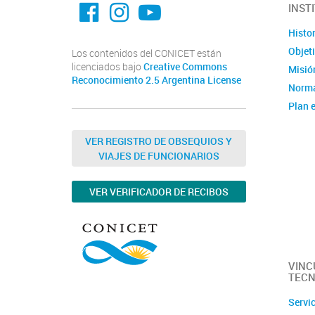
facebook imit.conicet
imit.conicet
Youtube
INST
Histor
Objet
Los contenidos del CONICET están
licenciados bajo
Creative Commons
Misión
Reconocimiento 2.5 Argentina License
Norma
Plan e
Instit
Estad
VER REGISTRO DE OBSEQUIOS Y
VIAJES DE FUNCIONARIOS
Memor
Ubica
VER VERIFICADOR DE RECIBOS
Fotos
Clúste
Caract
capac
VINC
TECN
Servi