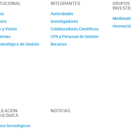
ITUCIONAL
INTEGRANTES
GRUPOS
INVESTI
ia
Autoridades
Modelad
ivos
Investigadores
Innovació
 y Visión
Colaboradores Científicos
tivas
CPA y Personal de Gestión
stratégico de Gestión
Becarios
ucional - IMIT
Comité de evaluación CPA
ísticas
Ex-integrantes
ias Anuales
ción
 y Videos
r del Instituto -
erísticas y
idades
ULACIÓN
NOTICIAS
OLÓGICA
cios tecnológicos