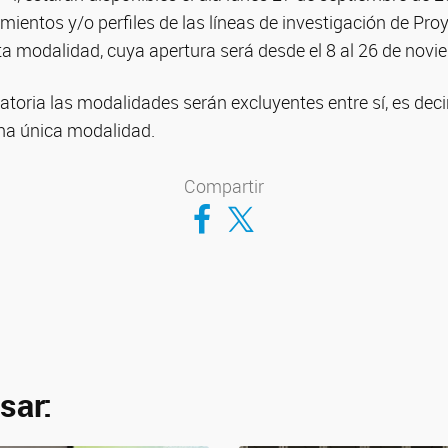
amientos y/o perfiles de las líneas de investigación de Pr
a modalidad, cuya apertura será desde el 8 al 26 de novi
toria las modalidades serán excluyentes entre sí, es deci
na única modalidad.
Compartir
Compartir en Facebook
Compartir en Twitter
sar: