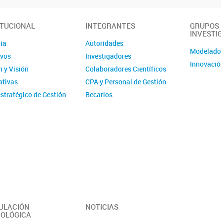
ITUCIONAL
INTEGRANTES
GRUPOS
INVESTI
ia
Autoridades
Modelad
ivos
Investigadores
Innovació
 y Visión
Colaboradores Científicos
tivas
CPA y Personal de Gestión
stratégico de Gestión
Becarios
ucional - IMIT
Comité de evaluación CPA
ísticas
Ex-integrantes
ias Anuales
ción
 y Videos
r del Instituto -
erísticas y
idades
ULACIÓN
NOTICIAS
OLÓGICA