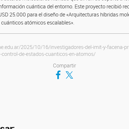
información cuántica del entorno. Este proyecto recibió r
USD 25.000 para el diseño de «Arquitecturas híbridas mo
s cuánticos atómicos escalables».
ne.edu.ar/2025/10/16/investigadores-del-imit-y-facena-
l-control-de-estados-cuanticos-en-atomos/
Compartir
Compartir en Facebook
Compartir en Twitter
sar: