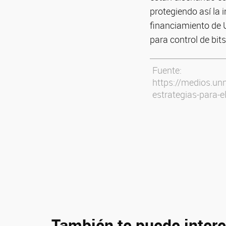
protegiendo así la 
financiamiento de 
para control de bit
Fuente:
https://medios.un
estrategias-para-e
También te puede intere