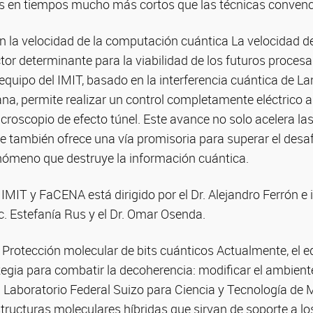
es en tiempos mucho más cortos que las técnicas convenc
n la velocidad de la computación cuántica La velocidad d
tor determinante para la viabilidad de los futuros proces
 equipo del IMIT, basado en la interferencia cuántica de L
a, permite realizar un control completamente eléctrico al
croscopio de efecto túnel. Este avance no solo acelera la
e también ofrece una vía promisoria para superar el desaf
enómeno que destruye la información cuántica.
 IMIT y FaCENA está dirigido por el Dr. Alejandro Ferrón e 
c. Estefanía Rus y el Dr. Omar Osenda.
Protección molecular de bits cuánticos Actualmente, el e
egia para combatir la decoherencia: modificar el ambient
 Laboratorio Federal Suizo para Ciencia y Tecnología de 
tructuras moleculares híbridas que sirvan de soporte a l