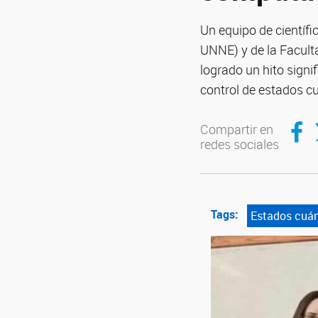
Un equipo de científ
UNNE) y de la Facult
logrado un hito signi
control de estados c
Compar
C
Compartir en
redes sociales
Tags:
Estados cuán