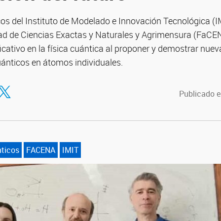
icos del Instituto de Modelado e Innovación Tecnológica 
ad de Ciencias Exactas y Naturales y Agrimensura (FaCE
ficativo en la física cuántica al proponer y demostrar nuev
uánticos en átomos individuales.
tir en Facebook
ompartir en Twitter
Publicado e
ticos
FACENA
IMIT