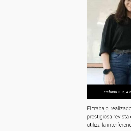
Estefanía Rus, Al
El trabajo, realiza
prestigiosa revist
utiliza la interfer