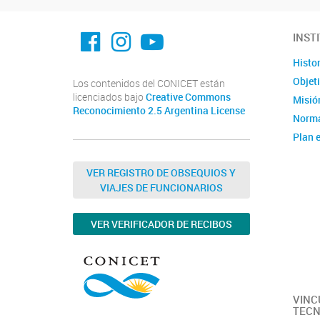
facebook imit.conicet
imit.conicet
Youtube
INST
Histor
Objet
Los contenidos del CONICET están
licenciados bajo
Creative Commons
Misión
Reconocimiento 2.5 Argentina License
Norma
Plan e
Instit
Estad
VER REGISTRO DE OBSEQUIOS Y
VIAJES DE FUNCIONARIOS
Memor
Ubica
VER VERIFICADOR DE RECIBOS
Fotos
Clúste
Caract
capac
VINC
TECN