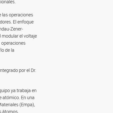
ionales.
e las operaciones
adores. El enfoque
andau-Zener-
 modular el voltaje
s operaciones
ío de la
integrado por el Dr.
quipo ya trabaja en
e atómico. En una
Materiales (Empa),
os átomos,