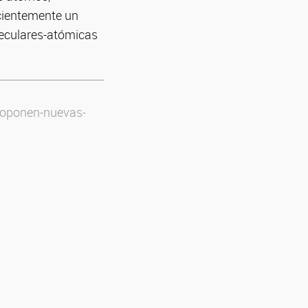
ecientemente un
leculares-atómicas
proponen-nuevas-