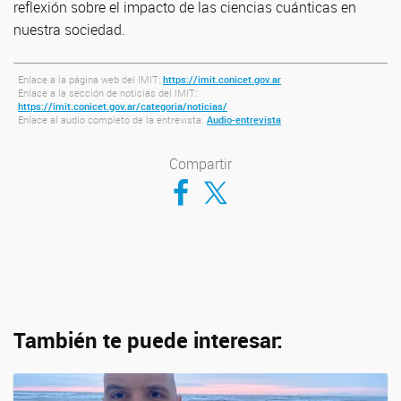
reflexión sobre el impacto de las ciencias cuánticas en
nuestra sociedad.
Enlace a la página web del IMIT:
https://imit.conicet.gov.ar
Enlace a la sección de noticias del IMIT:
https://imit.conicet.gov.ar/categoria/noticias/
Enlace al audio completo de la entrevista.
Audio-entrevista
Compartir
Compartir en Facebook
Compartir en Twitter
También te puede interesar: