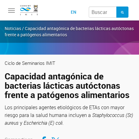
Toggle
EN
navigation
Noticias / Capacidad antagónica de bacterias lácticas autóctonas
frente a patógenos alimentarios
Ciclo de Seminarios IMIT
Capacidad antagónica de
bacterias lácticas autóctonas
frente a patógenos alimentarios
Los principales agentes etiológicos de ETAs con mayor
riesgo para la salud humana incluyen a
Staphylococcus (St)
aureus
y
Escherichia (E) coli
.
Compartir en Facebook
Compartir en Twitter