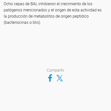
Ocho cepas de BAL inhibieron el crecimiento de los
patógenos mencionados y el origen de esta actividad es
la producción de metabolitos de origen peptídico
(bacteriocinas o blis).
Compartir
Compartir en Facebook
Compartir en Twitter