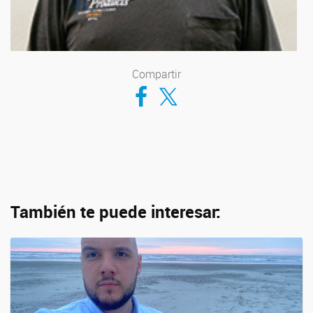
Compartir
Compartir en Facebook
Compartir en Twitter
También te puede interesar: