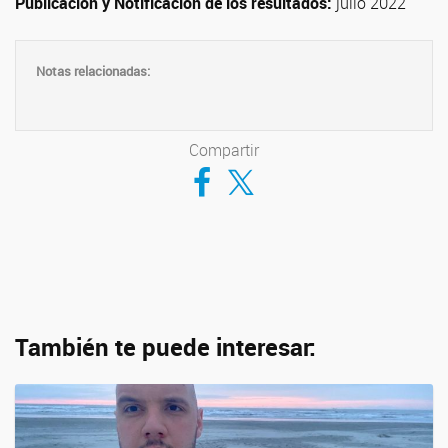
Publicación y Notificación de los resultados:
julio 2022
Notas relacionadas:
Compartir
Compartir en Facebook
Compartir en Twitter
También te puede interesar: