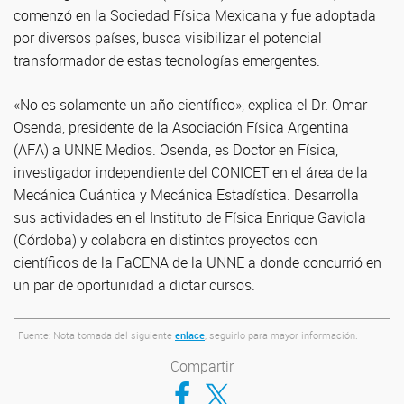
comenzó en la Sociedad Física Mexicana y fue adoptada
por diversos países, busca visibilizar el potencial
transformador de estas tecnologías emergentes.
«No es solamente un año científico», explica el Dr. Omar
Osenda, presidente de la Asociación Física Argentina
(AFA) a UNNE Medios. Osenda, es Doctor en Física,
investigador independiente del CONICET en el área de la
Mecánica Cuántica y Mecánica Estadística. Desarrolla
sus actividades en el Instituto de Física Enrique Gaviola
(Córdoba) y colabora en distintos proyectos con
científicos de la FaCENA de la UNNE a donde concurrió en
un par de oportunidad a dictar cursos.
Fuente: Nota tomada del siguiente
enlace
, seguirlo para mayor información.
Compartir
Compartir en Facebook
Compartir en Twitter